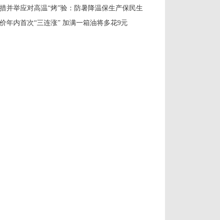
措并举应对高温“烤”验：防暑降温保生产保民生
价年内首次“三连涨” 加满一箱油将多花9元