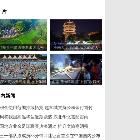
 片
航拍贵州黔西盛夏田园风光
济南大明湖画船演艺醉游人
庆：高温天气来袭 水上乐园
山东博物馆暑期“上新”数智文
成消暑纳凉好去处
化展厅
国内新闻
积金使用范围持续拓宽 超30城支持公积金付首付
周初我国高温将达近期鼎盛 东北华北需防雷雨
国地方业余足球联赛热浪涌动 推升文旅商消费
三一部队原成员83分钟口述证言首次在中国国内公布