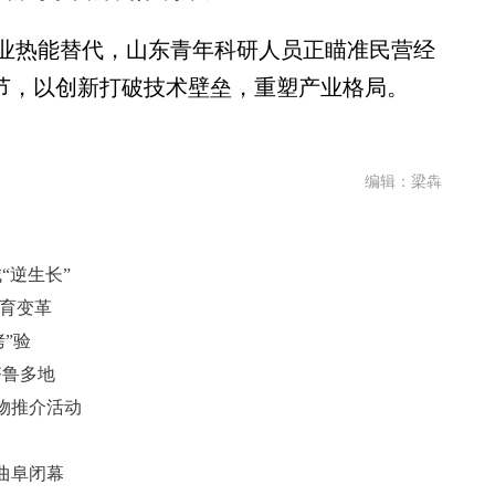
热能替代，山东青年科研人员正瞄准民营经
环节，以创新打破技术壁垒，重塑产业格局。
编辑：梁犇
“逆生长”
教育变革
”验
齐鲁多地
美物推介活动
曲阜闭幕