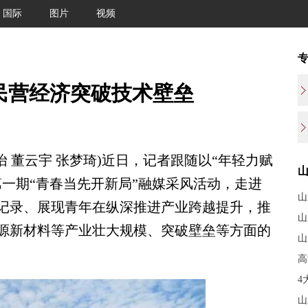
国际
图片
视频
力民营经济突破技术壁垒
 董云宇 张梦琦)近日，记者跟随以“年轻力赋
年第一期“青春当先开新局”融媒采风活动，走进
山
记录、展现青年在纵深推进产业跨越提升，推
山
源新材料等产业壮大规模、突破壁垒等方面的
山
高
4
山