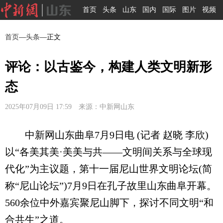
首页
头条
山东
国内
国际
图片
视频
首页
—
头条
—正文
评论：以古鉴今，构建人类文明新形
态
2025年07月09日 17:59 来源：中新网山东
中新网山东曲阜7月9日电 (记者 赵晓 李欣)
以“各美其美·美美与共——文明间关系与全球现
代化”为主议题，第十一届尼山世界文明论坛(简
称“尼山论坛”)7月9日在孔子故里山东曲阜开幕。
560余位中外嘉宾聚尼山脚下，探讨不同文明“和
合共生”之道。