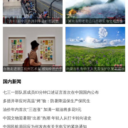
7月1日起中国铁路列车运行图调整
河南洛阳老君山日出和云海交相辉映
台胞走进浙江杭州艺术展 感知绘画的意
内蒙古扎鲁特无人无畜保护区繁花盛放
义
国内新闻
七三一部队原成员83分钟口述证言首次在中国国内公布
多措并举应对高温“烤”验：防暑降温保生产保民生
油价年内首次“三连涨” 加满一箱油将多花9元
中国文物迎暑期“出差”热潮 年轻人从打卡转向读史
中国民航局回应为何发布有关充电宝的紧急通知