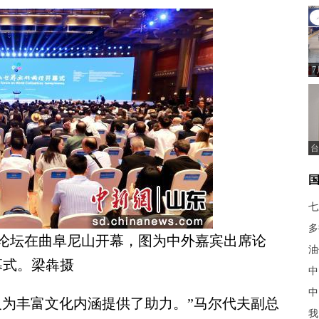
台
七
多
明论坛在曲阜尼山开幕，图为中外嘉宾出席论
油
幕式。梁犇摄
中
中
为丰富文化内涵提供了助力。”马尔代夫副总
我