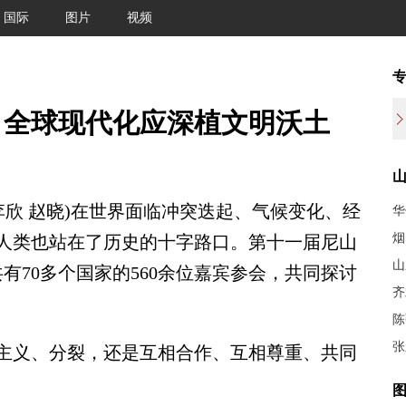
国际
图片
视频
：全球现代化应深植文明沃土
欣 赵晓)在世界面临冲突迭起、气候变化、经
华
烟
人类也站在了历史的十字路口。第十一届尼山
山
有70多个国家的560余位嘉宾参会，共同探讨
齐
陈
张
义、分裂，还是互相合作、互相尊重、共同
图