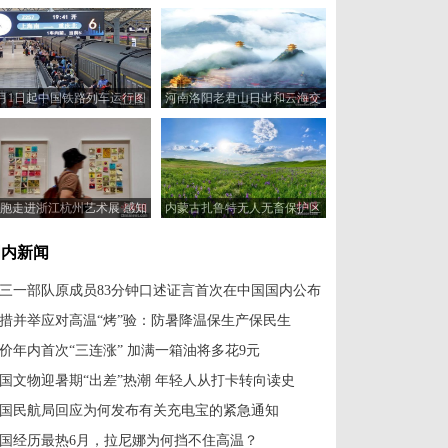
7月1日起中国铁路列车运行图
河南洛阳老君山日出和云海交
调整
相辉映
胞走进浙江杭州艺术展 感知
内蒙古扎鲁特无人无畜保护区
绘画的意义
繁花盛放
国内新闻
三一部队原成员83分钟口述证言首次在中国国内公布
措并举应对高温“烤”验：防暑降温保生产保民生
价年内首次“三连涨” 加满一箱油将多花9元
国文物迎暑期“出差”热潮 年轻人从打卡转向读史
国民航局回应为何发布有关充电宝的紧急通知
国经历最热6月，拉尼娜为何挡不住高温？