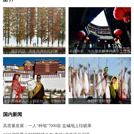
湖北武汉：初冬东湖色彩斑斓
福建南靖：海外华文媒体代表逛土楼感
受“世遗”文化
冬游西藏新风尚：藏装拍照、寄明信片
冬日时节晒鱼忙
成热门
国内新闻
高质量发展：一人“种地”7000亩 盐碱地上结硕果