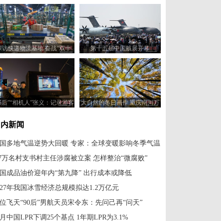
探访快递物流基地 奋战“双十
第十五届中国航展开幕
一”正忙
95后”“相机人”张义：记录游客
大自然的冬日画作 重庆南川万
与哈尔滨的故事
亩彩林美如画
国内新闻
国多地气温逆势大回暖 专家：全球变暖影响冬季气温
.7万名村支书村主任涉腐被立案 怎样整治“微腐败”
国成品油价迎年内“第九降” 出行成本或降低
027年我国冰雪经济总规模拟达1.2万亿元
位飞天“90后”男航天员宋令东：先问己再“问天”
0月中国LPR下调25个基点 1年期LPR为3.1%