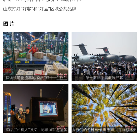
山东打好“好客”和“好品”区域公共品牌
图 片
探访快递物流基地 奋战“双十一”正忙
第十五届中国航展开幕
“95后”“相机人”张义：记录游客与哈尔
大自然的冬日画作 重庆南川万亩彩林美
滨的故事
如画