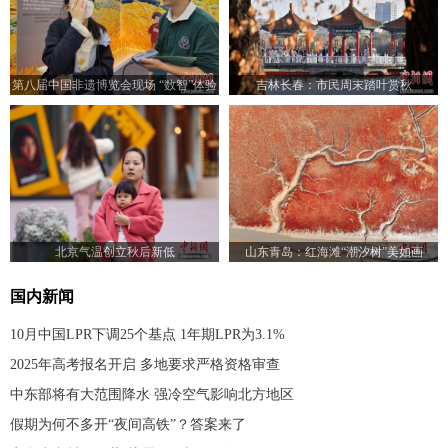
第八届中国非遗博览会现场 “数智”体验
吉林长春：市民周末踏叶赏秋
受青睐
北京气温创立秋后新低
山东青岛：红海滩“潮汐树”美如画
国内新闻
10月中国LPR下调25个基点 1年期LPR为3.1%
2025年高考报名开启 多地要求严格资格审查
中东部将有大范围降水 强冷空气影响北方地区
假期为何不多开“夜间高铁”？答案来了