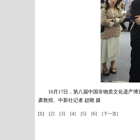
10月17日，第八届中国非物质文化遗产博览
肃敦煌。中新社记者 赵晓 摄
[1]
[2]
[3]
[4]
[5]
[6]
[下一页]