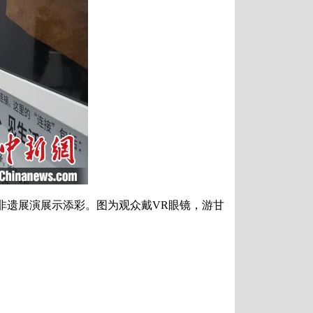
为非遗展演展示添彩。图为观众戴VR眼镜，游甘