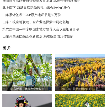
海南自贸港以开放引领高质量发展 琼鲁合作持续深化
北上南下 两场重磅活动透视山东金融业的雄心
山东累计签发RCEP原产地证书超50万份
山东：校企地联动，全产业链探索中药材基地
第六次中国—中东欧国家地方领导人会议在烟台开幕
山东开展医防融合创新试点 精准综合防治传染病
图 片
山东沂源：林果产业促振兴
秋日闯进甘肃临泽的油画世界