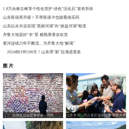
1.8万余株古树享个性化管护 绿色“活化石”老有所依
山东医保再升级！不带医保卡也能看病买药
山东以水兴业实现“美丽河湖”向“效益河湖”蜕变
齐鲁大地迎好“丰”景 粮熟果香农欢笑
黄河连续25年不断流，为齐鲁大地“解渴”
2024倒计时100天！山东用“新”拉满进度条
图 片
杭州亚运会迎来开幕一周年
山东青岛：民众喜庆迎丰收 外国友人齐
点赞