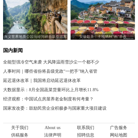
兴义世界地质公园马岭河峡谷吸引游客
安徽歙县：土楼晒秋“画”丰收
游玩
国内新闻
全能型强冷空气来袭 大风降温雨雪沙尘一个都不少
人事时间｜哪些省份将县级党政“一把手”纳入省管
延迟退休改革｜我国将启动延迟退休改革
大数据显示：8月全国蔬菜货量环比上月增长11.8%
经济观察：中国试点房屋养老金制度有何考量？
国家发改委：鼓励民营企业积极参与国家重大项目建设
关于我们
About us
联系我们
广告服务
供稿服务
法律声明
招聘信息
网站地图