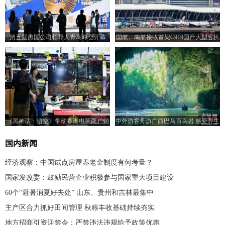
第五届跨国公司领导人青岛峰会开幕
国航、南航接收首架C919国产大型客机
《黑神话：悟空》带动香港电脑商户销
中外游客舟游广西巴马百鸟岩 感受养生
情
秘境魅力
国内新闻
经济观察：中国试点房屋养老金制度有何考量？
国家发改委：鼓励民营企业积极参与国家重大项目建设
60个“避暑消夏好去处” 山东、贵州和吉林最集中
主产区合力抓好田间管理 秋粮丰收基础持续夯实
地方招商引资迎禁令：严禁违法违规给予政策优惠