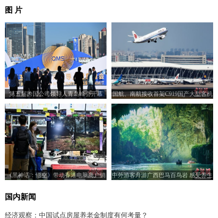
图 片
第五届跨国公司领导人青岛峰会开幕
国航、南航接收首架C919国产大型客机
《黑神话：悟空》带动香港电脑商户销
中外游客舟游广西巴马百鸟岩 感受养生
情
秘境魅力
国内新闻
经济观察：中国试点房屋养老金制度有何考量？