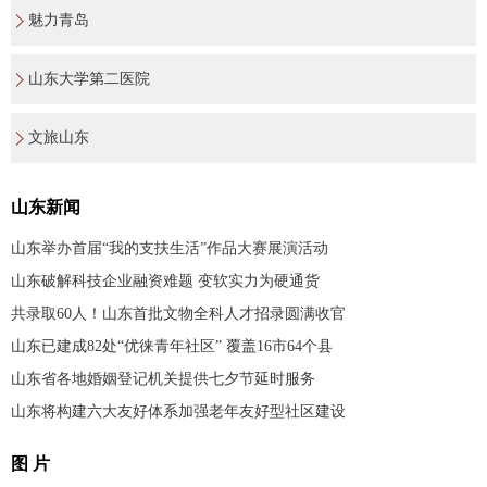
魅力青岛
山东大学第二医院
文旅山东
山东新闻
山东举办首届“我的支扶生活”作品大赛展演活动
山东破解科技企业融资难题 变软实力为硬通货
共录取60人！山东首批文物全科人才招录圆满收官
山东已建成82处“优徕青年社区” 覆盖16市64个县
山东省各地婚姻登记机关提供七夕节延时服务
山东将构建六大友好体系加强老年友好型社区建设
图 片