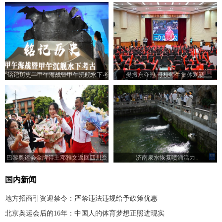
“铭记历史—甲午海战暨甲午沉舰水下考
樊振东夺冠 母校师生集体观赛
古展”在山东济南开展
巴黎奥运会金牌得主邓雅文返回四川受
济南泉水恢复喷涌活力
到热烈欢迎
国内新闻
地方招商引资迎禁令：严禁违法违规给予政策优惠
北京奥运会后的16年：中国人的体育梦想正照进现实