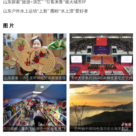
山东探索“旅游+演艺” “引客来鲁”催火城市IP
山东户外水上运动“上新” 圈粉“水上漂”爱好者
图 片
山东新泰：小小麦秆扇拓宽农家致富路
清华大学举行2024级本科生新生开学典
礼
四川成都：废旧飞机搬进小区改造成“飞
兰州榆中琥珀色落日在云海里翻滚
机超市”