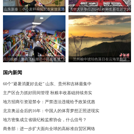
山东新泰：小小麦秆扇拓宽农家致富路
清华大学举行2024级本科生新生开学典
礼
四川成都：废旧飞机搬进小区改造成“飞
兰州榆中琥珀色落日在云海里翻滚
机超市”
国内新闻
60个“避暑消夏好去处” 山东、贵州和吉林最集中
主产区合力抓好田间管理 秋粮丰收基础持续夯实
地方招商引资迎禁令：严禁违法违规给予政策优惠
北京奥运会后的16年：中国人的体育梦想正照进现实
地方密集成立省级纪检监察协会，什么信号？
商务部：进一步扩大面向全球的高标准自贸区网络