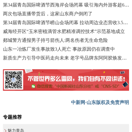
第34届青岛国际啤酒节西海岸会场闭幕 吸引海内外游客超636万人次
两次包场直播带货后，这家山东商户倒闭了
第34届青岛国际啤酒节崂山会场闭幕 拉动周边业态营收3.5亿元
威海经开区“玉米密植滴管水肥精准调控技术”示范基地成立
郯城警方通报男子持弓箭伤人:两名伤者无生命危险
山东一冶炼厂发生事故致3人死亡 事故原因仍在调查中
新质生产力引导中医药走向未来 老字号品牌东阿阿胶焕发年轻态
中新网·山东版权及免责声明
专题推荐
魅力青岛