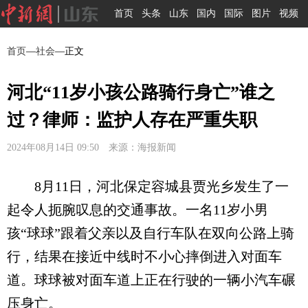
首页
头条
山东
国内
国际
图片
视频
首页
—
社会
—正文
河北“11岁小孩公路骑行身亡”谁之
过？律师：监护人存在严重失职
2024年08月14日 09:50 来源：海报新闻
8月11日，河北保定容城县贾光乡发生了一
起令人扼腕叹息的交通事故。一名11岁小男
孩“球球”跟着父亲以及自行车队在双向公路上骑
行，结果在接近中线时不小心摔倒进入对面车
道。球球被对面车道上正在行驶的一辆小汽车碾
压身亡。