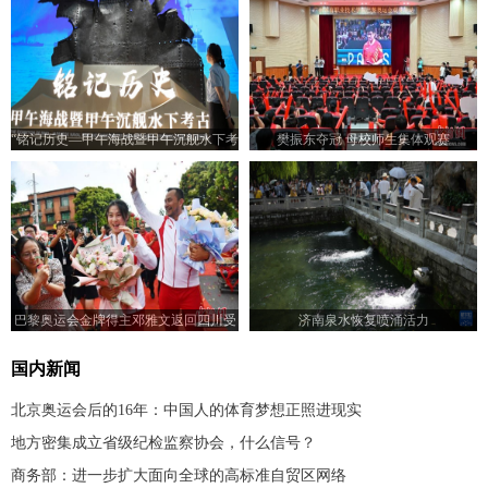
“铭记历史—甲午海战暨甲午沉舰水下考
樊振东夺冠 母校师生集体观赛
古展”在山东济南开展
巴黎奥运会金牌得主邓雅文返回四川受
济南泉水恢复喷涌活力
到热烈欢迎
国内新闻
北京奥运会后的16年：中国人的体育梦想正照进现实
地方密集成立省级纪检监察协会，什么信号？
商务部：进一步扩大面向全球的高标准自贸区网络