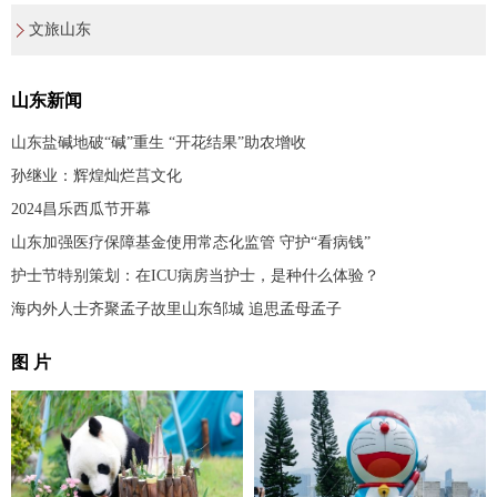
文旅山东
山东新闻
山东盐碱地破“碱”重生 “开花结果”助农增收
孙继业：辉煌灿烂莒文化
2024昌乐西瓜节开幕
山东加强医疗保障基金使用常态化监管 守护“看病钱”
护士节特别策划：在ICU病房当护士，是种什么体验？
海内外人士齐聚孟子故里山东邹城 追思孟母孟子
图 片