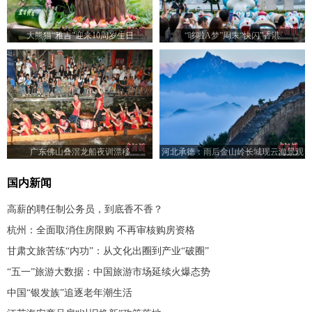
大熊猫“雅吉”迎来10周岁生日
“哆啦A梦”周末“快闪”香港
广东佛山叠滘龙船夜训漂移
河北承德：雨后金山岭长城现云海景观
国内新闻
高薪的聘任制公务员，到底香不香？
杭州：全面取消住房限购 不再审核购房资格
甘肃文旅苦练“内功”：从文化出圈到产业“破圈”
“五一”旅游大数据：中国旅游市场延续火爆态势
中国“银发族”追逐老年潮生活