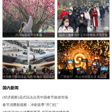
武汉梅花盛开迎客来
北京：龙年首个工作日 街头人流密集
中国春节假期接近尾声 铁路客流持续走
广西南宁：民众假期赏非遗 看大戏
高
国内新闻
(经济观察)花式玩法点亮中国春节旅游市场
春节消费新观察：冲刺首季“开门红”