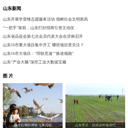
山东新闻
山东开展学雷锋志愿服务活动 倡树社会文明新风
“一把手”靠前，山东打好招商引资主动仗
山东省品促会第七次会员代表大会在济南召开
山东16市重大项目集中开工 哪些项目受关注？
山东16市大项目：“同轨竞速”“换道领跑”
山东“产业大脑”深挖工业大数据宝藏
图 片
越冬红嘴鸥即将飞离昆明
山东枣庄：抢抓农时春耕忙