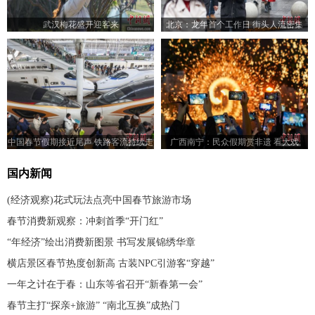
武汉梅花盛开迎客来
北京：龙年首个工作日 街头人流密集
中国春节假期接近尾声 铁路客流持续走
广西南宁：民众假期赏非遗 看大戏
高
国内新闻
(经济观察)花式玩法点亮中国春节旅游市场
春节消费新观察：冲刺首季“开门红”
“年经济”绘出消费新图景 书写发展锦绣华章
横店景区春节热度创新高 古装NPC引游客“穿越”
一年之计在于春：山东等省召开“新春第一会”
春节主打“探亲+旅游” “南北互换”成热门