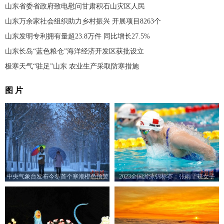
山东省委省政府致电慰问甘肃积石山灾区人民
山东万余家社会组织助力乡村振兴 开展项目8263个
山东发明专利拥有量超23.8万件 同比增长27.5%
山东长岛“蓝色粮仓”海洋经济开发区获批设立
极寒天气“驻足”山东 农业生产采取防寒措施
图 片
中央气象台发布今冬首个寒潮橙色预警
2023全国游泳锦标赛：张雨霏获女子
200米蝶泳亚军