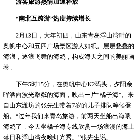
游客旅游热情加速释放
“南北互跨游”热度持续增长
2月13日，大年初四，山东青岛浮山湾畔的
奥帆中心和五四广场景区游人如织。层层叠叠的
海浪，逐浪飞舞的海鸥，构成海天之间的美丽画
卷。
下午5时15分，在奥帆中心K2码头，夕阳余
晖洒向波光粼粼的海面，映出一片“橘子海”。来
自山东潍坊的张先生带着7岁的儿子排队等候登
船。“过年我们来青岛旅游，前两天坐船出海喂
海鸥了，今天坐橘子海专线欣赏一场浪漫的海上
落日和浮山湾夜晚灯光秀。”张先生说。