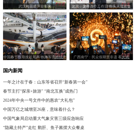
武汉梅花盛开迎客来
北京：龙年首个工作日 街头人流密集
中国春节假期接近尾声 铁路客流持续走
广西南宁：民众假期赏非遗 看大戏
高
国内新闻
一年之计在于春：山东等省召开“新春第一会”
春节主打“探亲+旅游” “南北互换”成热门
2024年中央一号文件中的惠农“大礼包”
中国万亿之城增至26座，意味着什么？
中国气象局启动重大气象灾害三级应急响应
“隐藏土特产”走红 鹅肝、鱼子酱摆大众餐桌