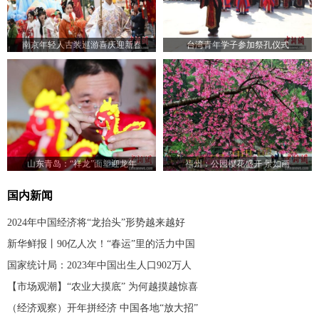
南京年轻人古装巡游喜庆迎新春
台湾青年学子参加祭孔仪式
山东青岛：“祥龙”面塑迎龙年
福州：公园樱花盛开 景如画
国内新闻
2024年中国经济将“龙抬头”形势越来越好
新华鲜报丨90亿人次！“春运”里的活力中国
国家统计局：2023年中国出生人口902万人
【市场观潮】“农业大摸底” 为何越摸越惊喜
（经济观察）开年拼经济 中国各地“放大招”