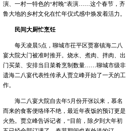
演、一村一特色的“村晚”表演……这个春节，齐
鲁大地的乡村文化在忙年仪式感中焕发着活力。
民间大厨忙烹饪
每天凌晨5点，聊城市茌平区贾寨镇海二八
宴大院大门被准时推开。烧水、煮肉、拌肉、出
门买菜、安排当日菜肴烹制数量……聊城市级非
遗海二八宴代表性传承人贾立峰开始了一天的工
作。
海二八宴大院自去年5月份开张以来，慕名
而来的食客便络绎不绝，最近年夜饭的预订更是
火热。贾立峰告诉记者，“目前，除夕到大年初
五已经全部订满了，春节期间也有外送的订