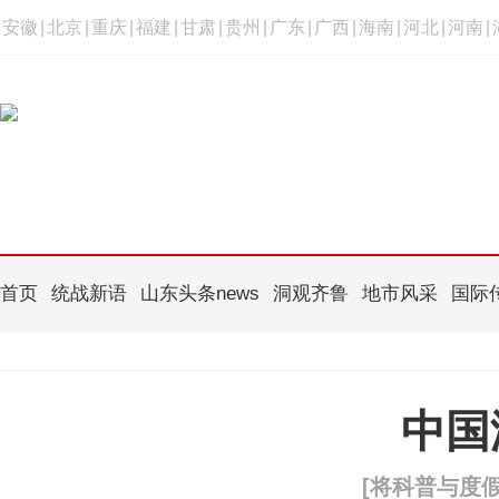
安徽
|
北京
|
重庆
|
福建
|
甘肃
|
贵州
|
广东
|
广西
|
海南
|
河北
|
河南
|
首页
统战新语
山东头条news
洞观齐鲁
地市风采
国际
中国
[将科普与度