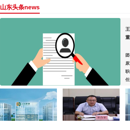
山东头条news
王
董
团
原
职
任
务