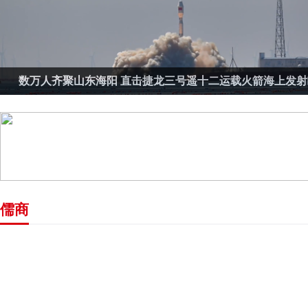
数万人齐聚山东海阳 直击捷龙三号遥十二运载火箭海上发射
儒商