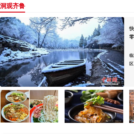
洞观齐鲁
快
零
临
区