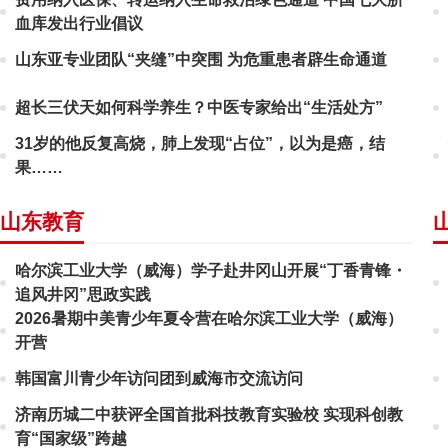
血库发出行业倡议
山东亚专业团队“夹缝”中突围 为危重患者辟生命通道
超长三伏天如何科学养生？中医专家给出“生活处方”
31岁的他反复高烧，肺上发现“占位”，以为是癌，结
果……
山东教育
哈尔滨工业大学（威海）学子赴井冈山开展“丁香青锋・
追风井冈”思政实践
2026暑期中美青少年夏令营在哈尔滨工业大学（威海）
开营
韩国富川青少年访问团到威海市交流访问
济南历城二中获评全国首批科技教育实验校 实现科创教
育“国家级”跨越