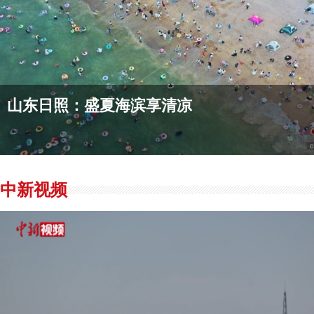
的“蓬莱仙境”？这里或许“有求必应”
山东日照：盛夏海滨享清凉
鲁南地区再添交通“黄金通道” 助力区域经
山东烟台：雨后现海上双彩虹
山东荣成：“
中新视频