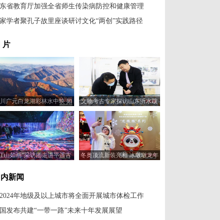
东省教育厅加强全省师生传染病防控和健康管理
家学者聚孔子故里座谈研讨文化“两创”实践路径
 片
川广元白龙湖彩林水中映 如
文物考古专家探访山东沂水跋
诗意山水画引人入胜
山遗址
“江山如画”采访团走进平遥古
冬奥顶流新装亮相 冰墩墩龙年
城
新春特别版——“龙墩墩”发布
国内新闻
2024年地级及以上城市将全面开展城市体检工作
国发布共建“一带一路”未来十年发展展望