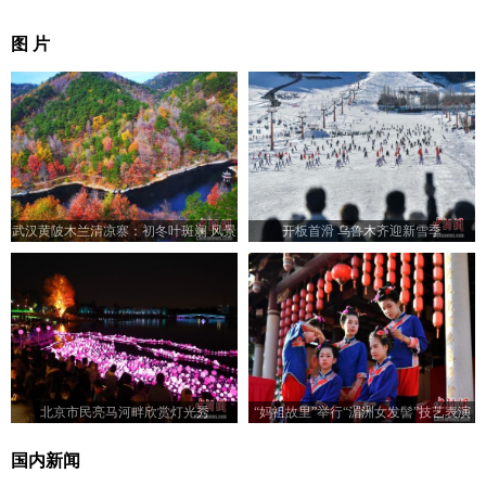
图 片
武汉黄陂木兰清凉寨：初冬叶斑斓 风景
开板首滑 乌鲁木齐迎新雪季
美如画
北京市民亮马河畔欣赏灯光秀
“妈祖故里”举行“湄洲女发髻”技艺表演
赛
国内新闻