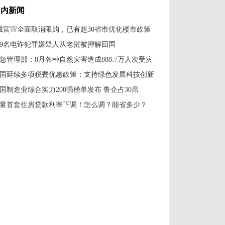
国内新闻
城官宣全面取消限购，已有超30省市优化楼市政策
79名电诈犯罪嫌疑人从老挝被押解回国
急管理部：8月各种自然灾害造成888.7万人次受灾
国延续多项税费优惠政策：支持绿色发展科技创新
国制造业综合实力200强榜单发布 鲁企占30席
量首套住房贷款利率下调！怎么调？能省多少？