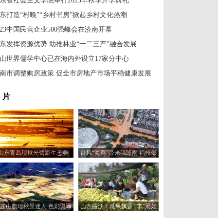
东省社会主义学院举行2023年秋季开学典礼
东打造“村晚”“乡村书房”掀起乡村文化热潮
023中国民营企业500强峰会在济南开幕
东发挥资源优势 助推林业“一二三产”融合发展
山世界儒学中心已在海内外设立17家分中心
南市调整购房政策 促全市房地产市场平稳健康发展
 片
山东青岛现秋光鹭影生态美
台风“海葵”带来强降雨 福州郊
区现内涝
连山腹地秋景迷人 色彩斑斓
山西曲沃：瓜果飘香 “丰”景如
如“大地油画”
画