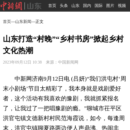
首页
头条
山东
国内
国际
图片
视频
首页
—
山东新闻
—正文
山东打造“村晚”“乡村书房”掀起乡村
文化热潮
2023年09月12日 10:38 来源：中国新闻网
中新网济南9月12日电 (吕妍)“我们洪屯村‘周
末小剧场’节目太精彩了，我本身就是戏剧爱好
者，这个活动有我喜欢的豫剧，我就抓紧报名
了，让我过了一把唱豫剧的瘾。”聊城市茌平区
洪官屯镇文德新村村民范海霞说，如今，每逢周
末，洪官屯镇聊夏路两边便人声鼎沸、热闹非