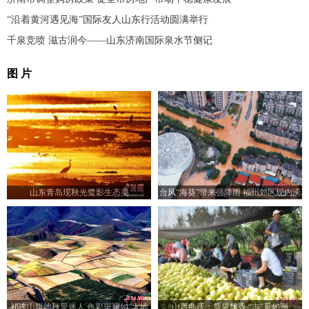
“沿着黄河遇见海”国际友人山东行活动圆满举行
千泉竞喷 滋古润今——山东济南国际泉水节侧记
图 片
山东青岛现秋光鹭影生态美
台风“海葵”带来强降雨 福州郊区现内涝
祁连山腹地秋景迷人 色彩斑斓如“大地
山西曲沃：瓜果飘香 “丰”景如画