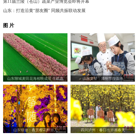
第11届兰陵（苍山）蔬菜产业博览会即将开幕
山东：打造沿黄“朋友圈” 同频共振联动发展
图 片
山东聊城麦田花海相映成景 生机盎
山东文登：清明节捏面燕
然“颜值”出圈
山东烟台：夜赏樱花醉游人
四川泸州：春日出游画春天