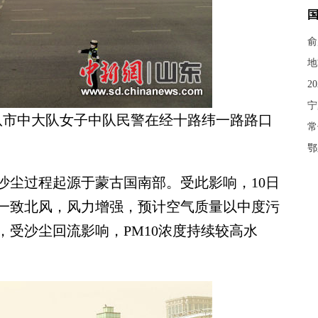
俞
地
2
宁
支队市中大队女子中队民警在经十路纬一路路口
常
鄂
尘过程起源于蒙古国南部。受此影响，10日
为一致北风，风力增强，预计空气质量以中度污
，受沙尘回流影响，PM10浓度持续较高水