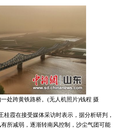
的一处跨黄铁路桥。(无人机照片)钱程 摄
桂霞在接受媒体采访时表示，据分析研判，
北风有所减弱，逐渐转南风控制，沙尘气团可能