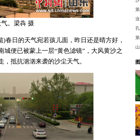
沙
业
天气。梁犇 摄
孔
第
懿)春日的天气宛若孩儿面，昨日还是晴方好，
山
南城便已被蒙上一层“黄色滤镜”，大风黄沙之
走，抵抗汹汹来袭的沙尘天气。
图
山