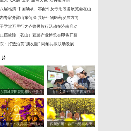
尘天气来袭 山东“黯然失色”后将迎降雨
第八届临清·中国轴承、零配件及专用装备展览会在山东临清召开
内专家齐聚山东菏泽 共研生物医药发展方向
子学堂万里行之齐鲁民族行活动在济南启动
11届兰陵（苍山）蔬菜产业博览会即将开幕
东：打造沿黄“朋友圈” 同频共振联动发展
 片
东聊城麦田花海相映成景 生
山东文登：清明节捏面燕
机盎然“颜值”出圈
山东烟台：夜赏樱花醉游人
四川泸州：春日出游画春天