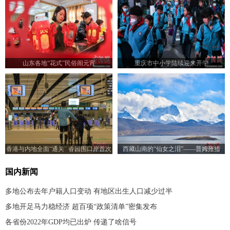
山东各地“花式”民俗闹元宵
重庆市中小学陆续迎来开学
香港与内地全面“通关” 香园围口岸首次
西藏山南的“仙女之泪”——普姆雍措
实施旅客过关
国内新闻
多地公布去年户籍人口变动 有地区出生人口减少过半
多地开足马力稳经济 超百项“政策清单”密集发布
各省份2022年GDP均已出炉 传递了啥信号