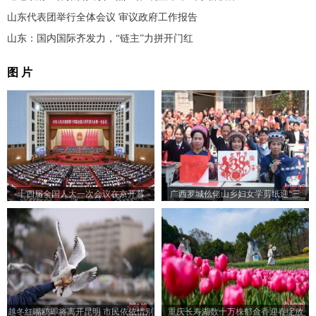
山东代表团举行全体会议 审议政府工作报告
山东：国内国际齐发力，“链主”力拼开门红
图 片
十四届全国人大一次会议在京开幕
广西罗城仫佬山乡妇女学剪纸迎“三
八”节
越冬红嘴鸥即将离开昆明 市民依依惜别
重庆长寿湖数十万株郁金香迎春绽放