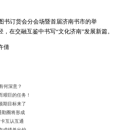
图书订货会分会场暨首届济南书市的举
径，在交融互鉴中书写“文化济南”发展新篇。
许倩
大有何深意？
而艰巨的任务！
和预期目标来了
通勤圈将形成
才卡互认互通
济南成绩单出炉