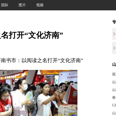
国际
图片
视频
名打开“文化济南”
南书市：以阅读之名打开“文化济南”
挺
山
山
春
G
山