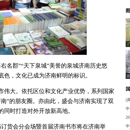
图
名郡”“天下泉城”美誉的泉城济南历史悠
底色，文化已成为济南鲜明的标识。
河
伟大。依托区位和文化产业优势，系列国家
济南”的朋友圈。亦由此，盛会与济南实现了双
(
中
的同时打造对外开放新高地。
2
书订货会分会场暨首届济南书市将在济南举
中