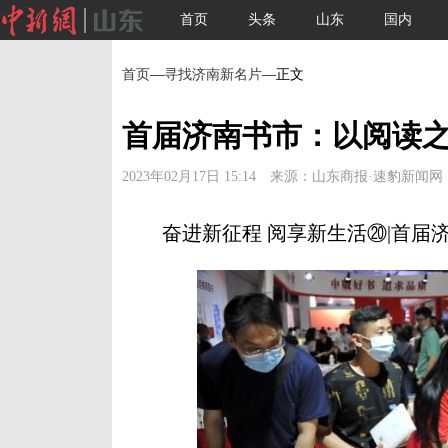
首页
头条
山东
国内
首页
—
寻找济南新名片
—正文
首届济南书市：以阅读之
2023年02月17日 15:14 来源：山东商报·速豹新闻网
奋进新征程 阅享新生活⑳|首届济