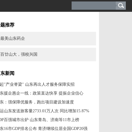
专题推荐
最美山东药企
百廿山大，强校兴国
山东新闻
起"产业脊梁" 山东再出人才服务保障实招
东援企惠企一线：政策直达快享 提振企业信心
东：强保障优服务，跑出项目建设加速度
运山东发送旅客量2733.01万人次 同比增加15.87%
DP百强城市出炉 山东青岛、济南等11市上榜
东16市GDP排名公布 青济继续位居全国GDP20强