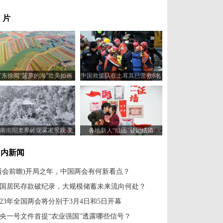
 片
广东徐闻“菠萝的海”壮美如画
中国救援队在土耳其已营救6名
被困者
南南阳老界岭现雾凇景观 美
各地新人“组团”登记结婚
景如画
国内新闻
两会前瞻)开局之年，中国两会有何新看点？
国居民存款破纪录，大规模储蓄未来流向何处？
023年全国两会将分别于3月4日和5日开幕
央一号文件首提“农业强国”透露哪些信号？