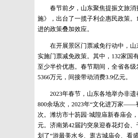
春节前夕，山东聚焦提振文旅消费
施》，出台了一揽子利企惠民政策。
进的政策叠加效应。
在开展景区门票减免行动中，山东全
实施门票减免政策。其中，132家国
至少半价优惠。春节期间，全省各级发
5366万元，间接带动消费3.9亿元。
2023年春节，山东各地举办非遗
800余场次，2023年“文化进万家
次。潍坊市十笏园·城隍庙新春庙会，参与
元。济南第42届趵突泉迎春花灯会
划了“游最美水乡、逛古城庙会、看盛