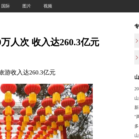
国际
图片
视频
万人次 收入达260.3亿元
收入达260.3亿元
2
山
新
“
多
山