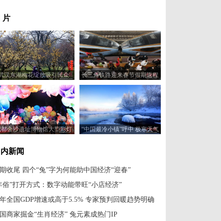
 片
武汉东湖梅花绽放吸引民众
长三角铁路迎来春节假期返程
客流
成都金沙遗址博物馆大型彩灯
“中国最冷小镇”呼中 极寒天气
吸引游人
里绽放绝美“冰花”
国内新闻
期收尾 四个“兔”字为何能助中国经济“迎春”
年俗”打开方式：数字动能带旺“小店经济”
年全国GDP增速或高于5.5% 专家预判回暖趋势明确
国商家掘金“生肖经济” 兔元素成热门IP