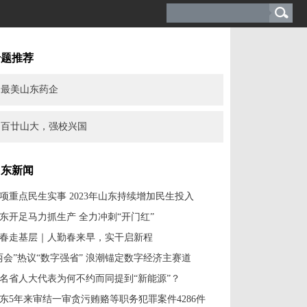
专题推荐
最美山东药企
百廿山大，强校兴国
山东新闻
0项重点民生实事 2023年山东持续增加民生投入
东开足马力抓生产 全力冲刺“开门红”
春走基层｜人勤春来早，实干启新程
两会”热议“数字强省” 浪潮锚定数字经济主赛道
名省人大代表为何不约而同提到“新能源”？
东5年来审结一审贪污贿赂等职务犯罪案件4286件