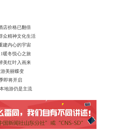
酒店价格已翻倍
群众精神文化生活
重建内心的宇宙
1暖冬悦心之旅
醉美红叶入画来
旅游美丽蝶变
叶季即将开启
 本地游仍是主流