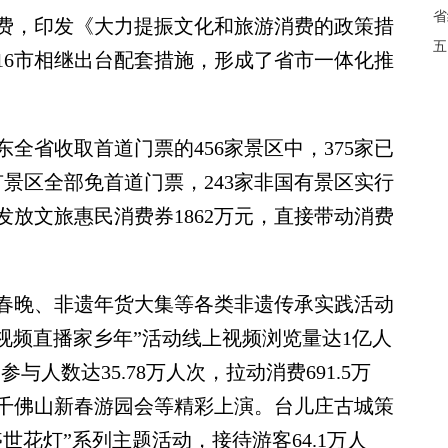
省
，印发《大力提振文化和旅游消费的政策措
五
16市相继出台配套措施，形成了省市一体化推
省收取首道门票的456家景区中，375家已
有景区全部免首道门票，243家非国有景区实行
放文旅惠民消费券1862万元，直接带动消费
春晚、非遗年货大集等各类非遗传承实践活动
——视频直播家乡年”活动线上视频浏览量达1亿人
人数达35.78万人次，拉动消费691.5万
、千佛山新春游园会等精彩上演。台儿庄古城策
世花灯”系列主题活动，接待游客64.1万人