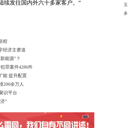
陆续发往国内外六十多家客户。”
五
多
新程
数字经济主赛道
新能源”？
罪案件4286件
扩能 提升配置
模200余万人
造聚识平台
济”