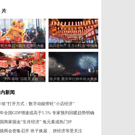
 片
市民大年初一前往北京八大处
四川达州三里古街打造“中国神
游玩
话故事”主题灯会
“列车春晚”温暖返乡路
除夕夜 重庆举行跨年焰火表演
国内新闻
年俗”打开方式：数字动能带旺“小店经济”
年全国GDP增速或高于5.5% 专家预判回暖趋势明确
国商家掘金“生肖经济” 兔元素成热门IP
级两会密集召开 班子换届 、拼经济等受关注