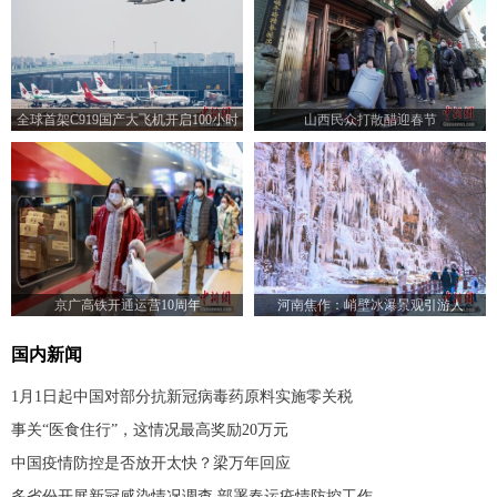
全球首架C919国产大飞机开启100小时
山西民众打散醋迎春节
验证飞行
京广高铁开通运营10周年
河南焦作：峭壁冰瀑景观引游人
国内新闻
1月1日起中国对部分抗新冠病毒药原料实施零关税
事关“医食住行”，这情况最高奖励20万元
中国疫情防控是否放开太快？梁万年回应
多省份开展新冠感染情况调查 部署春运疫情防控工作