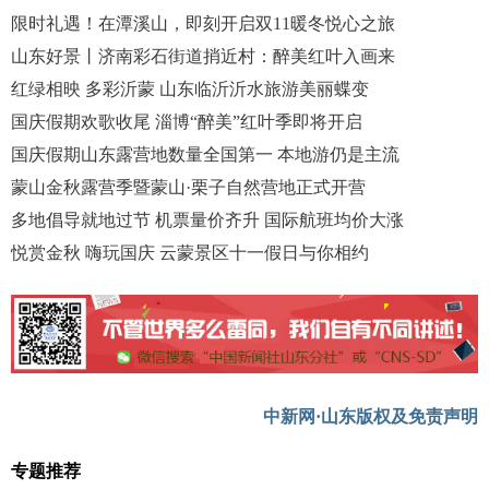
限时礼遇！在潭溪山，即刻开启双11暖冬悦心之旅
山东好景丨济南彩石街道捎近村：醉美红叶入画来
红绿相映 多彩沂蒙 山东临沂沂水旅游美丽蝶变
国庆假期欢歌收尾 淄博“醉美”红叶季即将开启
国庆假期山东露营地数量全国第一 本地游仍是主流
蒙山金秋露营季暨蒙山·栗子自然营地正式开营
多地倡导就地过节 机票量价齐升 国际航班均价大涨
悦赏金秋 嗨玩国庆 云蒙景区十一假日与你相约
中新网·山东版权及免责声明
专题推荐