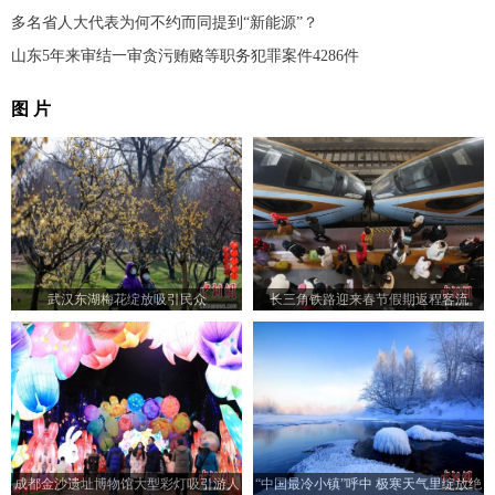
多名省人大代表为何不约而同提到“新能源”？
山东5年来审结一审贪污贿赂等职务犯罪案件4286件
图 片
武汉东湖梅花绽放吸引民众
长三角铁路迎来春节假期返程客流
成都金沙遗址博物馆大型彩灯吸引游人
“中国最冷小镇”呼中 极寒天气里绽放绝