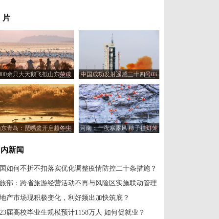
 片
5000余只大天鹅飞抵山东荣成
中国成功发射遥感三十四号03
越冬栖息
星
山东青岛：琵嘴鹭开启越冬生
河南：一夜寒露风 柿子挂灯笼
活
国内新闻
国如何不折不扣落实优化调整疫情防控二十条措施？
旅部：跨省旅游经营活动不再与风险区实施联动管理
地产市场现积极变化，利好频出加快筑底？
023届高校毕业生规模预计1158万人 如何促就业？