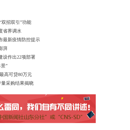
“双招双引”功能
度省界调水
布最新疫情防控提示
澎湃
设作出22项部署
景”
最高可贷80万元
带量采购结果揭晓