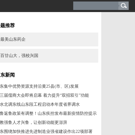
专题推荐
最美山东药企
百廿山大，强校兴国
山东新闻
东集中优势资源支持沿黄25县(市、区)发展
三届儒商大会即将启幕 着力提升“双招双引”功能
水北调东线山东段工程启动本年度省界调水
鲁返鲁政策有调整！山东疾控发布最新疫情防控提示
教强鲁人才兴鲁，让创新动能更澎湃
东围绕加快推进先进制造业强省建设作出22项部署