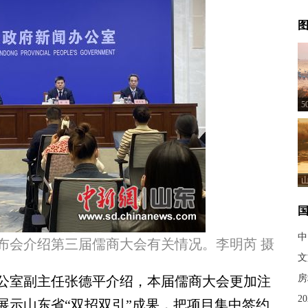
图
中
布会介绍第三届儒商大会有关情况。李明芮 摄
文
房
室副主任张德平介绍，本届儒商大会更加注
2
展示山东省“双招双引”成果，把项目集中签约