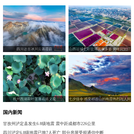
四川达古冰川云蒸霞蔚
山西运城七彩盐湖斑斓多姿 俯瞰宛如巨
型调色板
杭州西湖荷叶莲蓬疏摘义卖
七夕佳令 感受祁连山的晚霞热烈与人间
浪漫
国内新闻
甘孜州泸定县发生6.8级地震 震中距成都市226公里
四川泸定6.8级地震已致7人死亡 部分房屋受损通信中断