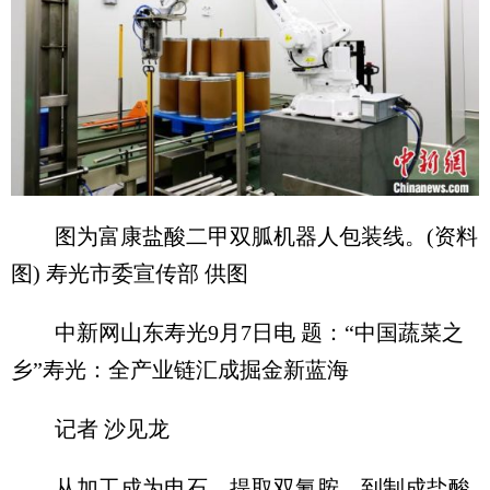
图为富康盐酸二甲双胍机器人包装线。(资料
图) 寿光市委宣传部 供图
中新网山东寿光9月7日电 题：“中国蔬菜之
乡”寿光：全产业链汇成掘金新蓝海
记者 沙见龙
从加工成为电石、提取双氰胺，到制成盐酸