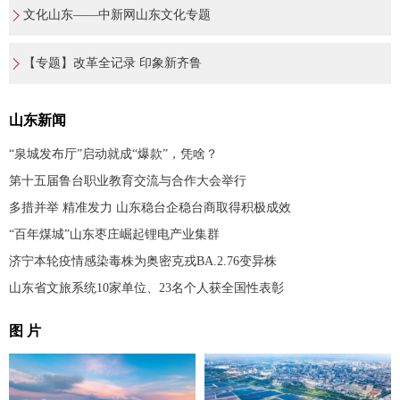
文化山东——中新网山东文化专题
【专题】改革全记录 印象新齐鲁
山东新闻
“泉城发布厅”启动就成“爆款”，凭啥？
第十五届鲁台职业教育交流与合作大会举行
多措并举 精准发力 山东稳台企稳台商取得积极成效
“百年煤城”山东枣庄崛起锂电产业集群
济宁本轮疫情感染毒株为奥密克戎BA.2.76变异株
山东省文旅系统10家单位、23名个人获全国性表彰
图 片