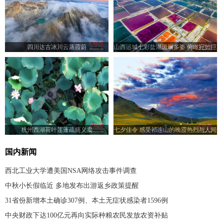
四川达古冰川云蒸霞蔚
山西运城七彩盐湖斑斓多姿 俯瞰宛如巨
型调色板
杭州西湖荷叶莲蓬疏摘义卖
七夕佳令 感受祁连山的晚霞热烈与人间
浪漫
国内新闻
西北工业大学遭美国NSA网络攻击事件调查
中秋小长假临近 多地发布出游返乡政策提醒
31省份新增本土确诊307例、本土无症状感染者1596例
中央财政下达100亿元再向实际种粮农民发放农资补贴