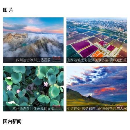
图 片
四川达古冰川云蒸霞蔚
山西运城七彩盐湖斑斓多姿 俯瞰宛如巨
型调色板
杭州西湖荷叶莲蓬疏摘义卖
七夕佳令 感受祁连山的晚霞热烈与人间
浪漫
国内新闻