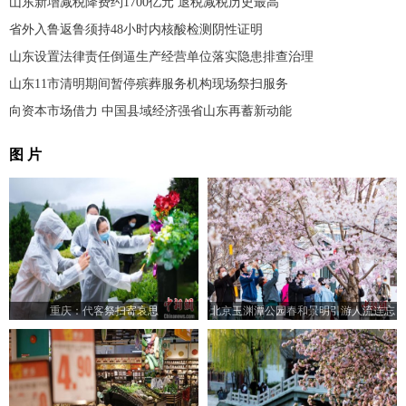
山东新增减税降费约1700亿元 退税减税历史最高
省外入鲁返鲁须持48小时内核酸检测阴性证明
山东设置法律责任倒逼生产经营单位落实隐患排查治理
山东11市清明期间暂停殡葬服务机构现场祭扫服务
向资本市场借力 中国县域经济强省山东再蓄新动能
图 片
重庆：代客祭扫寄哀思
北京玉渊潭公园春和景明引游人流连忘
返