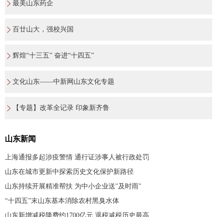
最美山东药企
百廿山大，强校兴国
辉煌“十三五” 奋进“十四五”
文化山东——中新网山东文化专题
【专题】改革全记录 印象新齐鲁
山东新闻
上海通报多起涉疫警情 通行证涉事人被行政处罚
山东在城市更新中探索历史文化保护新路径
山东持续开展精准帮扶 为中小企业送"及时雨"
“十四五”末山东基本消除农村黑臭水体
山东新增减税降费约1700亿元 退税减税历史最高