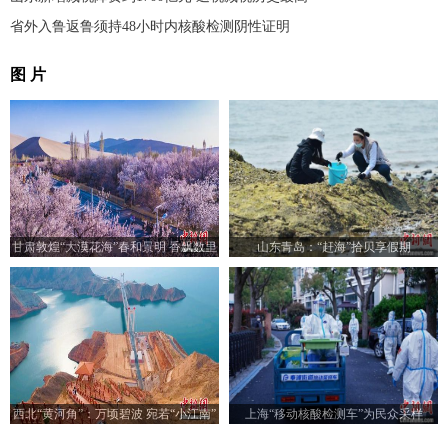
省外入鲁返鲁须持48小时内核酸检测阴性证明
图 片
甘肃敦煌“大漠花海”春和景明 香飘数里
山东青岛：“赶海”拾贝享假期
引客踏青赏花
西北“黄河角”：万顷碧波 宛若“小江南”
上海“移动核酸检测车”为民众采样