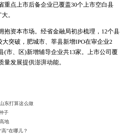
省重点上市后备企业已覆盖30个上市空白县
扩大。
抱资本市场。经省金融局初步梳理，12个县
较大突破，肥城市、莘县新增IPO在审企业2
县(市、区)新增辅导企业共13家。上市公司覆
质量发展提供澎湃动能。
 山东打算这么做
种子
高地
“高”在哪儿？