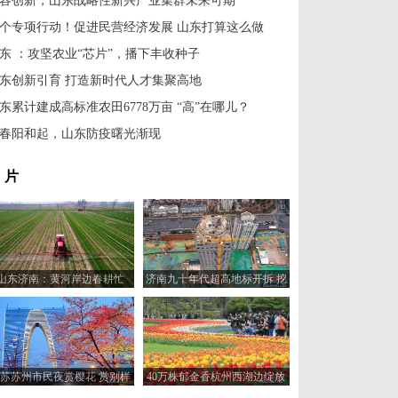
容创新，山东战略性新兴产业集群未来可期
0个专项行动！促进民营经济发展 山东打算这么做
东 ：攻坚农业“芯片”，播下丰收种子
东创新引育 打造新时代人才集聚高地
东累计建成高标准农田6778万亩 “高”在哪儿？
春阳和起，山东防疫曙光渐现
 片
山东济南：黄河岸边春耕忙
济南九十年代超高地标开拆 挖
掘机157米楼顶作业
苏苏州市民夜赏樱花 赏别样
40万株郁金香杭州西湖边绽放
韵味
成春日美景