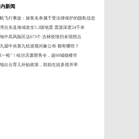
国内新闻
航飞行事故：旅客名单属于受法律保护的隐私信息
湾台东县海域发生5.2级地震 震源深度24千米
地中高风险区达673个 吉林疫情仍未现拐点
九届中央第九轮巡视对象公布 都有哪些？
第一枪”！哈尔滨废限售令，超60城稳楼市
地出台育儿补贴政策，鼓励生娃多措并举