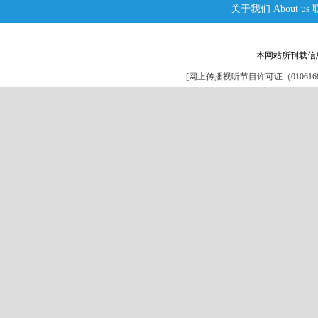
关于我们
About us
本网站所刊载信
[
网上传播视听节目许可证（0106168