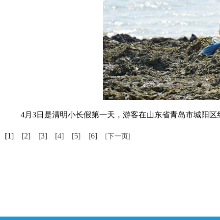
4月3日是清明小长假第一天，游客在山东省青岛市城阳区红
[1]
[2]
[3]
[4]
[5]
[6]
[下一页]