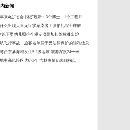
国内新闻
年来4位“省会书记”履新：3个博士，1个工程师
什么出现大量无症状感染者？张伯礼院士详解
岁以下婴幼儿照护个税专项附加扣除标准出炉
航飞行事故：旅客名单属于受法律保护的隐私信息
湾台东县海域发生5.2级地震 震源深度24千米
地中高风险区达673个 吉林疫情仍未现拐点