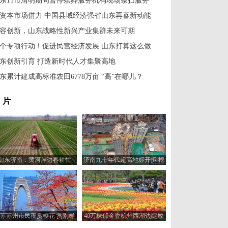
东11市清明期间暂停殡葬服务机构现场祭扫服务
资本市场借力 中国县域经济强省山东再蓄新动能
容创新，山东战略性新兴产业集群未来可期
0个专项行动！促进民营经济发展 山东打算这么做
东创新引育 打造新时代人才集聚高地
东累计建成高标准农田6778万亩 “高”在哪儿？
 片
山东济南：黄河岸边春耕忙
济南九十年代超高地标开拆 挖
掘机157米楼顶作业
苏苏州市民夜赏樱花 赏别样
40万株郁金香杭州西湖边绽放
韵味
成春日美景