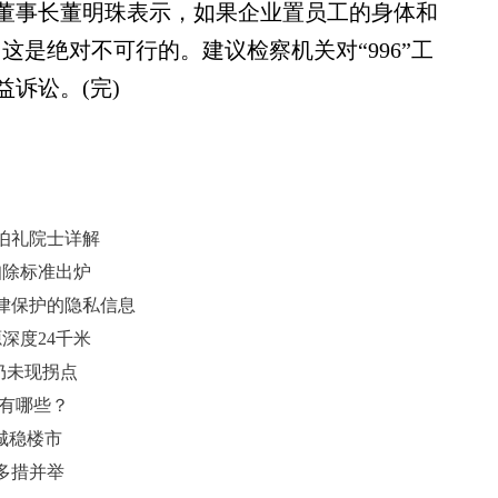
董事长董明珠表示，如果企业置员工的身体和
，这是绝对不可行的。建议检察机关对“996”工
诉讼。(完)
伯礼院士详解
扣除标准出炉
律保护的隐私信息
深度24千米
仍未现拐点
都有哪些？
城稳楼市
多措并举