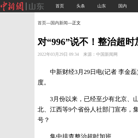
首页
头条
山东
国内
首页
—
国内新闻
—正文
对“996”说不！整治超
2022年03月29日 09:34 来源：中国新闻网
中新财经3月29日电(记者 李金磊
度。
3月份以来，已经至少有北京、山
北、江西等9个省份人社部门宣布，
号？
集中排查整治超时加班