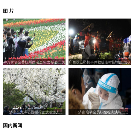
图 片
40万株郁金香杭州西湖边绽放 成春日美
广西设立坠机事件救援临时指挥部 彻夜
景
营救
济南五龙潭公园樱花竞放引游人
济南启动全员核酸检测演练
国内新闻