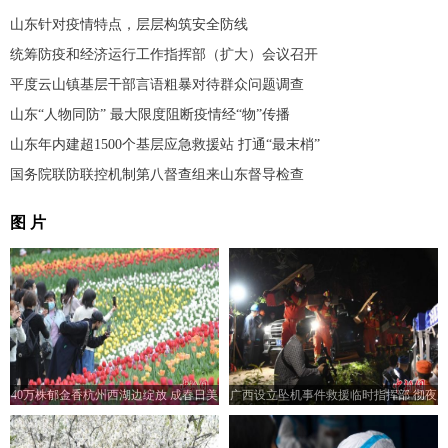
山东针对疫情特点，层层构筑安全防线
统筹防疫和经济运行工作指挥部（扩大）会议召开
平度云山镇基层干部言语粗暴对待群众问题调查
山东“人物同防” 最大限度阻断疫情经“物”传播
山东年内建超1500个基层应急救援站 打通“最末梢”
国务院联防联控机制第八督查组来山东督导检查
图 片
40万株郁金香杭州西湖边绽放 成春日美
广西设立坠机事件救援临时指挥部 彻夜
景
营救