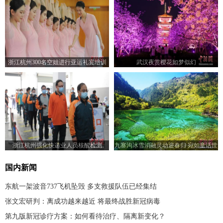
浙江杭州300名空姐进行亚运礼宾培训
武汉夜赏樱花如梦似幻
浙江杭州强化快递业人员核酸检测
九寨沟冰雪消融灵动迎春归 宛如童话世
界
国内新闻
东航一架波音737飞机坠毁 多支救援队伍已经集结
张文宏研判：离成功越来越近 将最终战胜新冠病毒
第九版新冠诊疗方案：如何看待治疗、隔离新变化？