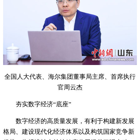
全国人大代表、海尔集团董事局主席、首席执行
官周云杰
夯实数字经济“底座”
数字经济的高质量发展，有利于构建新发展
格局、建设现代化经济体系以及构筑国家竞争新