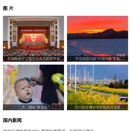
图 片
全国政协十三届五次会议在京开幕
罕见朝霞勾勒“中国冷极”剪影
二月二萌娃“剪龙头”
四川都江堰诗意田园风光无限
国内新闻