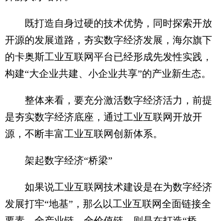
既打造自身过硬的技术优势，同时探索开放
开源的发展道路，夯实数字经济发展，海尔旗下
的卡奥斯工业互联网平台已经形成先发性实践，
构建“大企业共建、小企业共享”的产业新生态。
整体来看，要充分激活数字经济活力，前提
是夯实数字经济底座，通过工业互联网开放开
源，不断丰富工业互联网创新体系。
架起数字经济“桥梁”
如果说工业互联网技术建设是在为数字经济
发展打牢“地基”，那么以工业互联网全面链接全
要素、全产业链、全价值链，则是在打造“桥