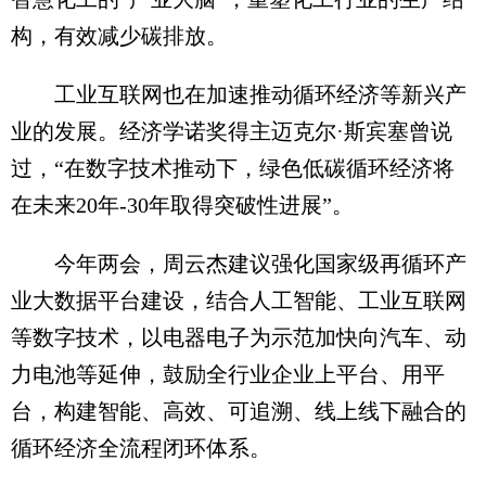
构，有效减少碳排放。
工业互联网也在加速推动循环经济等新兴产
业的发展。经济学诺奖得主迈克尔·斯宾塞曾说
过，“在数字技术推动下，绿色低碳循环经济将
在未来20年-30年取得突破性进展”。
今年两会，周云杰建议强化国家级再循环产
业大数据平台建设，结合人工智能、工业互联网
等数字技术，以电器电子为示范加快向汽车、动
力电池等延伸，鼓励全行业企业上平台、用平
台，构建智能、高效、可追溯、线上线下融合的
循环经济全流程闭环体系。