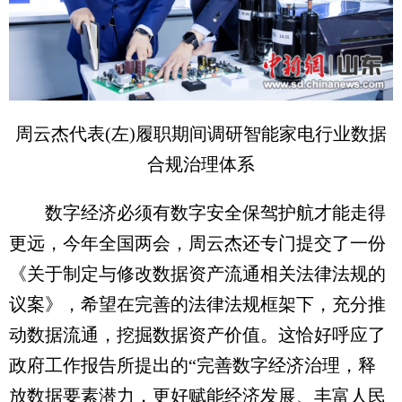
周云杰代表(左)履职期间调研智能家电行业数据
合规治理体系
数字经济必须有数字安全保驾护航才能走得
更远，今年全国两会，周云杰还专门提交了一份
《关于制定与修改数据资产流通相关法律法规的
议案》，希望在完善的法律法规框架下，充分推
动数据流通，挖掘数据资产价值。这恰好呼应了
政府工作报告所提出的“完善数字经济治理，释
放数据要素潜力，更好赋能经济发展、丰富人民