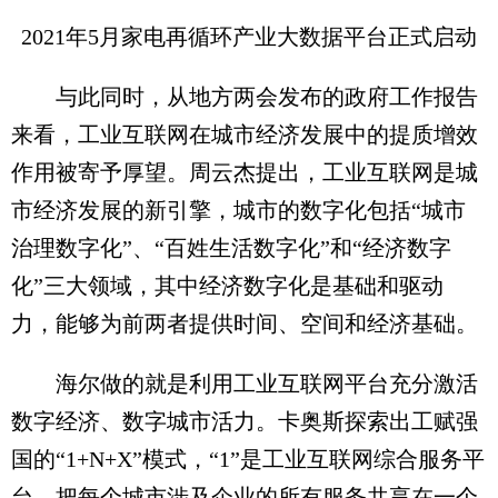
2021年5月家电再循环产业大数据平台正式启动
与此同时，从地方两会发布的政府工作报告
来看，工业互联网在城市经济发展中的提质增效
作用被寄予厚望。周云杰提出，工业互联网是城
市经济发展的新引擎，城市的数字化包括“城市
治理数字化”、“百姓生活数字化”和“经济数字
化”三大领域，其中经济数字化是基础和驱动
力，能够为前两者提供时间、空间和经济基础。
海尔做的就是利用工业互联网平台充分激活
数字经济、数字城市活力。卡奥斯探索出工赋强
国的“1+N+X”模式，“1”是工业互联网综合服务平
台，把每个城市涉及企业的所有服务共享在一个