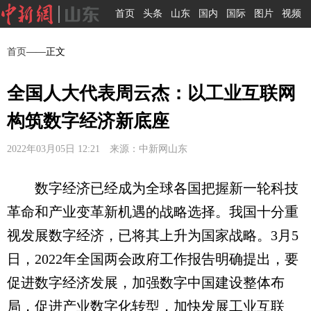
首页
头条
山东
国内
国际
图片
视频
首页
——正文
全国人大代表周云杰：以工业互联网
构筑数字经济新底座
2022年03月05日 12:21 来源：中新网山东
数字经济已经成为全球各国把握新一轮科技
革命和产业变革新机遇的战略选择。我国十分重
视发展数字经济，已将其上升为国家战略。3月5
日，2022年全国两会政府工作报告明确提出，要
促进数字经济发展，加强数字中国建设整体布
局，促进产业数字化转型，加快发展工业互联