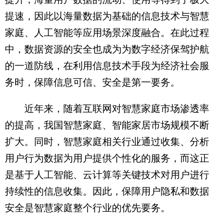
提速，因此以海量数据为基础的信息技术与智慧
家庭、人工智能等应用场景深度融合。在此过程
中，数据资源的安全也成为为数字经济保驾护航
的一道防线，在利用信息技术手段为经济社会服
务时，保障信息可信、安全是第一要务。
近年来，随着互联网对智慧家庭市场渗透率
的提高，我国智慧家庭、智能家居市场规模不断
扩大。同时，智慧家庭相关行业通过收集、分析
用户行为数据为用户提供个性化的服务，而这正
是基于人工智能、云计算等关键技术对用户进行
持续性的信息收集。因此，保障用户隐私和数据
安全是智慧家庭整个行业的优先要务。